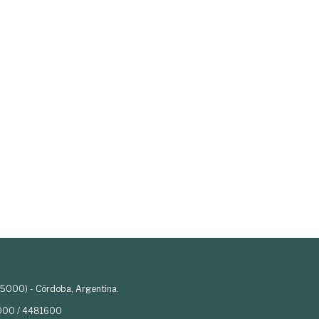
(5000) - Córdoba, Argentina.
000 / 4481600