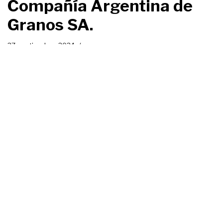
Compañía Argentina de
Granos SA.
27 septiembre, 2024
Acreedor
,
Co contratante
,
Compañía Argentina de Granos
,
Molino Cañuelas
,
Trabajador
El día 26/09/2024 se llevó a cabo la quinta audiencia de
seguimiento y control, dispuesta por el tribunal, con la
presencia remota de los representantes de las firmas
concursadas, acompañados de sus asesores financieros,
miembros de la Sindicatura plural interviniente y diversos
acreedores, en su mayoría financieros.
Nueva Propuesta de
Acuerdo preventivo
Unificada (arts. 67 y 68