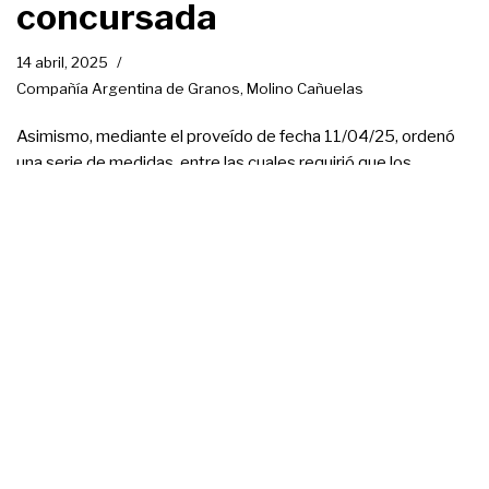
concursada
14 abril, 2025
Compañía Argentina de Granos
,
Molino Cañuelas
Asimismo, mediante el proveído de fecha 11/04/25, ordenó
una serie de medidas, entre las cuales requirió que los
síndicos se expidan sobre la factibilidad de cumplimiento de la
propuesta unificada para acreedores quirografarios y su
incidencia en las fuentes laborales de las empresas deudoras
El Tribunal resolvió la
Existencia de acuerdo (art.
49, LCQ)
16 marzo, 2025
Compañía Argentina de Granos
,
Molino Cañuelas