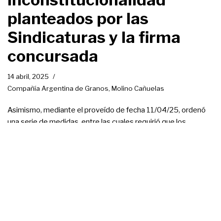
planteados por las
Sindicaturas y la firma
concursada
14 abril, 2025
Compañía Argentina de Granos
,
Molino Cañuelas
Asimismo, mediante el proveído de fecha 11/04/25, ordenó
una serie de medidas, entre las cuales requirió que los
síndicos se expidan sobre la factibilidad de cumplimiento de la
propuesta unificada para acreedores quirografarios y su
incidencia en las fuentes laborales de las empresas deudoras
El Tribunal resolvió la
Existencia de acuerdo (art.