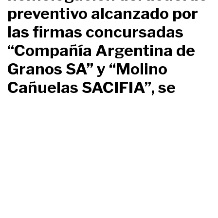
preventivo alcanzado por
las firmas concursadas
“Compañía Argentina de
Granos SA” y “Molino
Cañuelas SACIFIA”, se
encuentra firme.
20 agosto, 2025
Compañía Argentina de Granos
,
Molino Cañuelas
El Tribunal fijó audiencia
para el día 21 de agosto
del corriente año a las