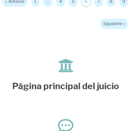
« Anterior
1
…
4
5
6
7
8
9
Siguiente »
Página principal del juicio