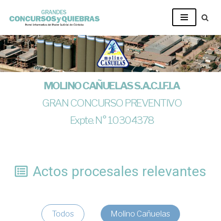
Ir
al
contenido
MOLINO CAÑUELAS S.A.C.I.F.I.A
GRAN CONCURSO PREVENTIVO
Expte. N° 10304378
Actos procesales relevantes
Todos
Molino Cañuelas