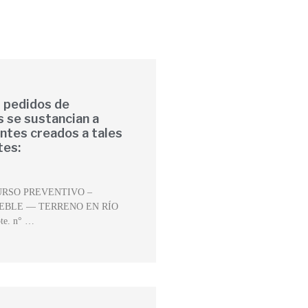
 pedidos de
s se sustancian a
entes creados a tales
tes:
URSO PREVENTIVO –
EBLE — TERRENO EN RÍO
e. n° …