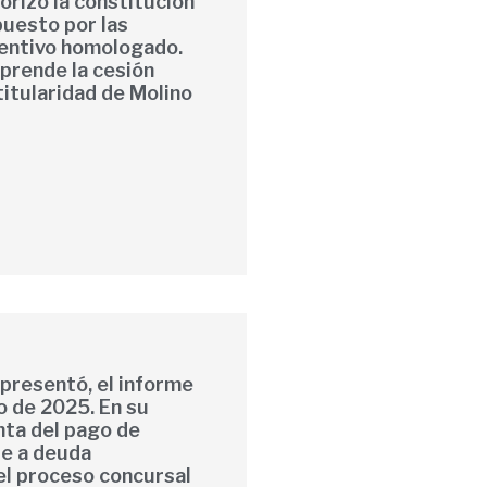
torizó la constitución
puesto por las
ventivo homologado.
prende la cesión
titularidad de Molino
 presentó, el informe
o de 2025. En su
nta del pago de
te a deuda
el proceso concursal