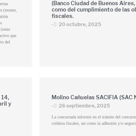
(Banco Ciudad de Buenos Aires, 
ertas
como del cumplimiento de las ob
es (monto,
fiscales.
stión
es
20 octubre, 2025
•
ciones
activo que
to del
 14,
Molino Cañuelas SACIFIA (SAC
ril y
26 septiembre, 2025
•
La concursada informó en el trámite del concurso
créditos fiscales, así como la adhesión y/o nego