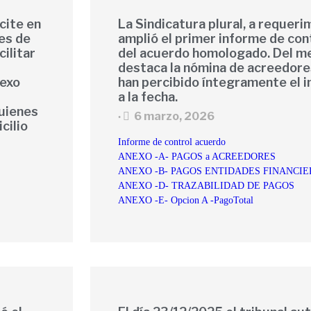
cite en
La Sindicatura plural, a requeri
tes de
amplió el primer informe de co
ilitar
del acuerdo homologado. Del me
destaca la nómina de acreedore
nexo
han percibido íntegramente el 
a la fecha.
quienes
6 marzo, 2026
•
cilio
Informe de control acuerdo
ANEXO -A- PAGOS a ACREEDORES
ANEXO -B- PAGOS ENTIDADES FINANCIE
ANEXO -D- TRAZABILIDAD DE PAGOS
ANEXO -E- Opcion A -PagoTotal