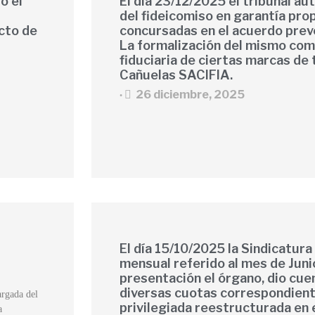
ó el
El día 23/12/2025 el tribunal au
del fideicomiso en garantía pro
cto de
concursadas en el acuerdo pre
La formalización del mismo com
fiduciaria de ciertas marcas de 
Cañuelas SACIFIA.
26 diciembre, 2025
•
El día 15/10/2025 la Sindicatura
mensual referido al mes de Juni
presentación el órgano, dio cue
diversas cuotas correspondien
argada del
privilegiada reestructurada en 
a