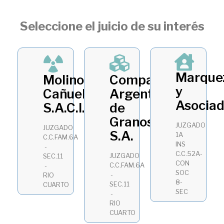
Seleccione el juicio de su interés
Marque
Molino
Compañía
y
Cañuelas
Argentina
Asocia
S.A.C.I.F.I.A
de
Granos
JUZGADO
JUZGADO
S.A.
1A
C.C.FAM.6A
INS
-
C.C.52A-
JUZGADO
SEC.11
CON
C.C.FAM.6A
-
SOC
-
RIO
8-
SEC.11
CUARTO
SEC
-
RIO
CUARTO