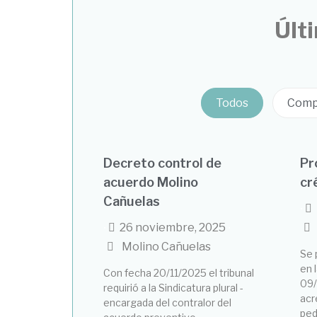
Últ
Todos
Comp
Decreto control de
Pr
acuerdo Molino
cr
Cañuelas
•
26 noviembre, 2025
•
•
Molino Cañuelas
Se 
en 
Con fecha 20/11/2025 el tribunal
09/
requirió a la Sindicatura plural -
acr
encargada del contralor del
ped