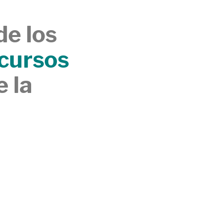
s
de los
cursos
 la