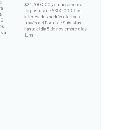
a
$24.700.000 y un incremento
rá
de postura de $300.000. Los
a
interesados podrán ofertar a
 5
través del Portal de Subastas
os
hasta el día 5 de noviembre a las
as a
11 hs.
s