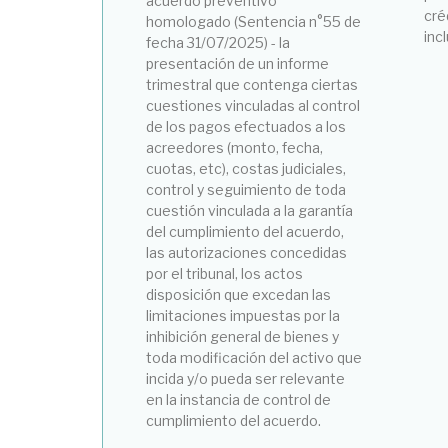
acuerdo preventivo
cré
homologado (Sentencia n°55 de
inc
fecha 31/07/2025) - la
presentación de un informe
trimestral que contenga ciertas
cuestiones vinculadas al control
de los pagos efectuados a los
acreedores (monto, fecha,
cuotas, etc), costas judiciales,
control y seguimiento de toda
cuestión vinculada a la garantía
del cumplimiento del acuerdo,
las autorizaciones concedidas
por el tribunal, los actos
disposición que excedan las
limitaciones impuestas por la
inhibición general de bienes y
toda modificación del activo que
incida y/o pueda ser relevante
en la instancia de control de
cumplimiento del acuerdo.